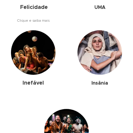
Felicidade
UMA
Clique e saiba mais
Inefável
Insânia