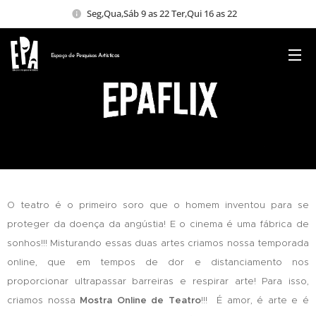
Seg,Qua,Sáb 9 as 22 Ter,Qui 16 as 22
Espaço de Pesquisas
Artísticas
O teatro é o primeiro soro que o homem inventou para se
proteger da doença da angústia! E o cinema é uma fábrica de
sonhos!!! Misturando essas duas artes criamos nossa temporada
online, que em tempos de dor e distanciamento nos
proporcionar ultrapassar barreiras e respirar arte! Para isso,
criamos nossa
Mostra Online de Teatro
!!! É amor, é arte e é