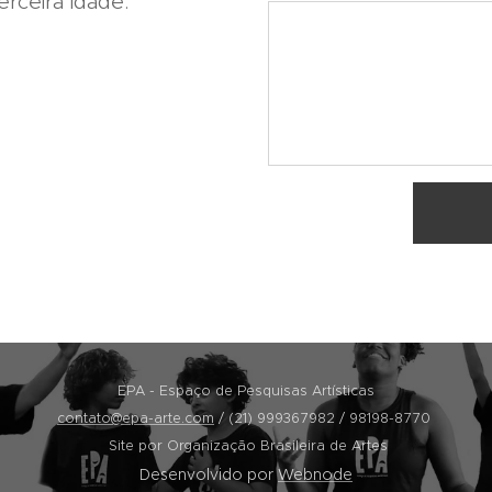
erceira idade.
EPA - Espaço de Pesquisas Artísticas
contato@epa-arte.com
/ (21) 999367982 / 98198-8770
Site por Organização Brasileira de Artes
Desenvolvido por
Webnode