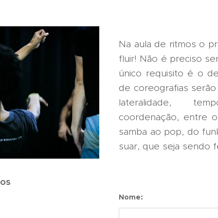
Na aula de ritmos o pr
fluir! Não é preciso ser
único requisito é o de
de coreografias serão
lateralidade, te
coordenação, entre o
samba ao pop, do funk
suar, que seja sendo fe
nos
Nome: