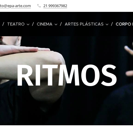
ato@epa-arte.com
21 999367982
TEATRO
CINEMA
ARTES PLÁSTICAS
CORPO 
RITMOS