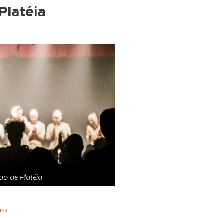
latéia
o de Platéia
is)