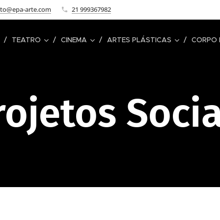
ato@epa-arte.com
21 999367982
TEATRO
CINEMA
ARTES PLÁSTICAS
CORPO 
rojetos Socia