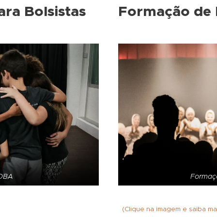
ara Bolsistas
Formação de P
 OBA
Formaçã
(Clique na imagem e saiba ma