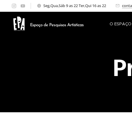
Seg,Qua,Sáb 9 as 22 Ter,Qui 16 as 22
cont
O ESPAÇO
Artísticas
Espaço de Pesquisas
P