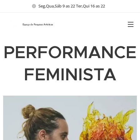
Seg,Qua,Sáb 9 as 22 Ter,Qui 16 as 22
Espaço de Pesquisas
Artísticas
PERFORMANCE
FEMINISTA